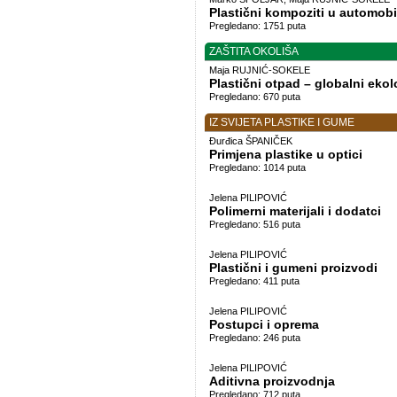
Plastični kompoziti u automobi
Pregledano: 1751 puta
ZAŠTITA OKOLIŠA
Maja RUJNIĆ-SOKELE
Plastični otpad – globalni eko
Pregledano: 670 puta
IZ SVIJETA PLASTIKE I GUME
Đurđica ŠPANIČEK
Primjena plastike u optici
Pregledano: 1014 puta
Jelena PILIPOVIĆ
Polimerni materijali i dodatci
Pregledano: 516 puta
Jelena PILIPOVIĆ
Plastični i gumeni proizvodi
Pregledano: 411 puta
Jelena PILIPOVIĆ
Postupci i oprema
Pregledano: 246 puta
Jelena PILIPOVIĆ
Aditivna proizvodnja
Pregledano: 712 puta