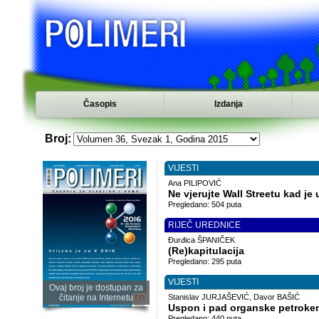
Časopis
Izdanja
Broj:
VIJESTI
Ana PILIPOVIĆ
Ne vjerujte Wall Streetu kad je
Pregledano: 504 puta
RIJEČ UREDNICE
Đurđica ŠPANIČEK
(Re)kapitulacija
Pregledano: 295 puta
VIJESTI
Ovaj broj je dostupan za
čitanje na Internetu
Stanislav JURJAŠEVIĆ, Davor BAŠIĆ
Uspon i pad organske petrokem
Pregledano: 440 puta