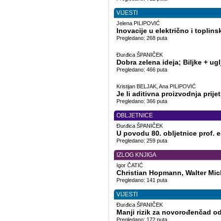
VIJESTI
Jelena PILIPOVIĆ
Inovacije u električno i toplinsk
Pregledano: 268 puta
Đurđica ŠPANIČEK
Dobra zelena ideja; Biljke + ug
Pregledano: 466 puta
Kristijan BELJAK, Ana PILIPOVIĆ
Je li aditivna proizvodnja prij
Pregledano: 366 puta
OBLJETNICE
Đurđica ŠPANIČEK
U povodu 80. obljetnice prof. 
Pregledano: 259 puta
IZLOG KNJIGA
Igor ČATIĆ
Christian Hopmann, Walter Mic
Pregledano: 141 puta
VIJESTI
Đurđica ŠPANIČEK
Manji rizik za novorođenčad od
Pregledano: 172 puta