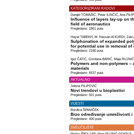
KATEGORIZIRANI RADOVI
Danijel TOMAŠIĆ, Petar ILINČIĆ, Ana PIL
Influence of layers lay-up on 
field of aeronautics
Pregledano: 1861 puta
Hayat TABEKH, M. Hassan Al KURDI, Zaki 
Sulphonation of expanded poly
for potential use in removal o
Pregledano: 2180 puta
Igor ČATIĆ, Gordana BARIĆ, Maja RUJN
Polymers and non-polymers – 
materials
Pregledano: 6537 puta
AKTUALNO
Jelena PILIPOVIĆ
Novi trendovi u bioplastici
Pregledano: 501 puta
VIJESTI
Đurđica ŠPANIČEK
Brzo određivanje umreživosti i
Pregledano: 400 puta
SVEUČILIŠTE
Marko ŠPOLJAR, Maja RUJNIĆ-SOKELE