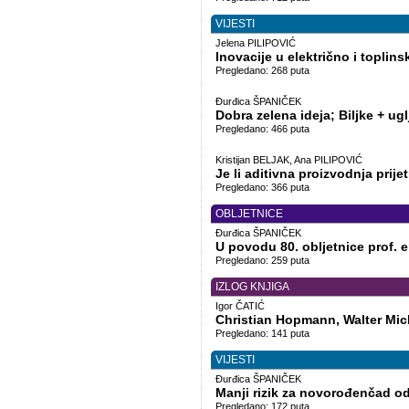
VIJESTI
Jelena PILIPOVIĆ
Inovacije u električno i toplinsk
Pregledano: 268 puta
Đurđica ŠPANIČEK
Dobra zelena ideja; Biljke + ug
Pregledano: 466 puta
Kristijan BELJAK, Ana PILIPOVIĆ
Je li aditivna proizvodnja prij
Pregledano: 366 puta
OBLJETNICE
Đurđica ŠPANIČEK
U povodu 80. obljetnice prof. 
Pregledano: 259 puta
IZLOG KNJIGA
Igor ČATIĆ
Christian Hopmann, Walter Mic
Pregledano: 141 puta
VIJESTI
Đurđica ŠPANIČEK
Manji rizik za novorođenčad od
Pregledano: 172 puta