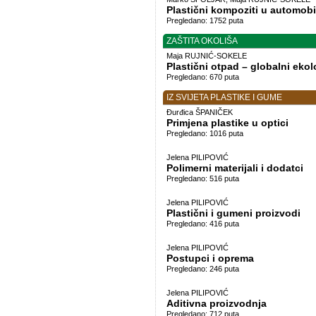
Plastični kompoziti u automobi
Pregledano: 1752 puta
ZAŠTITA OKOLIŠA
Maja RUJNIĆ-SOKELE
Plastični otpad – globalni eko
Pregledano: 670 puta
IZ SVIJETA PLASTIKE I GUME
Đurđica ŠPANIČEK
Primjena plastike u optici
Pregledano: 1016 puta
Jelena PILIPOVIĆ
Polimerni materijali i dodatci
Pregledano: 516 puta
Jelena PILIPOVIĆ
Plastični i gumeni proizvodi
Pregledano: 416 puta
Jelena PILIPOVIĆ
Postupci i oprema
Pregledano: 246 puta
Jelena PILIPOVIĆ
Aditivna proizvodnja
Pregledano: 712 puta