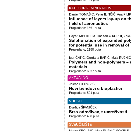
KATEGORIZIRANI RADOVI
Danijel TOMAŠIĆ, Petar ILINČIĆ, Ana PIL
Influence of layers lay-up on 
field of aeronautics
Pregledano: 1861 puta
Hayat TABEKH, M. Hassan Al KURDI, Zaki 
Sulphonation of expanded poly
for potential use in removal o
Pregledano: 2180 puta
Igor ČATIĆ, Gordana BARIĆ, Maja RUJN
Polymers and non-polymers – 
materials
Pregledano: 6537 puta
AKTUALNO
Jelena PILIPOVIĆ
Novi trendovi u bioplastici
Pregledano: 501 puta
VIJESTI
Đurđica ŠPANIČEK
Brzo određivanje umreživosti i
Pregledano: 400 puta
SVEUČILIŠTE
Marko ŠPOLJAR, Maja RUJNIĆ-SOKELE