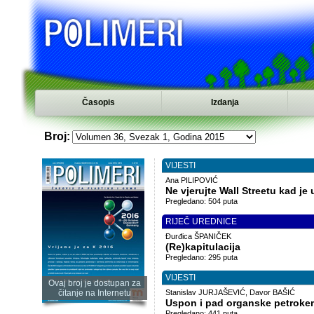
Časopis
Izdanja
Broj:
VIJESTI
Ana PILIPOVIĆ
Ne vjerujte Wall Streetu kad je
Pregledano: 504 puta
RIJEČ UREDNICE
Đurđica ŠPANIČEK
(Re)kapitulacija
Pregledano: 295 puta
VIJESTI
Ovaj broj je dostupan za
čitanje na Internetu
Stanislav JURJAŠEVIĆ, Davor BAŠIĆ
Uspon i pad organske petrokem
Pregledano: 441 puta